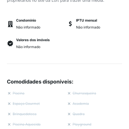
proprietários no site da Loft para trazer uma média.
Condomínio
IPTU mensal
Não informado
Não informado
Valores dos imóveis
Não informado
Comodidades disponíveis
:
Piscina
Churrasqueira
Espaço Gourmet
Academia
Brinquedoteca
Quadra
Piscina Aquecida
Playground