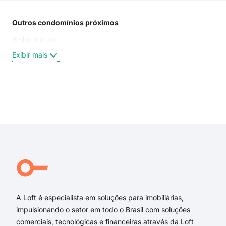
Outros condomínios próximos
Rua
Residencial Joy
Rua
Rua 
Exibir mais
Rua 
Rua
Rua
Rua 
Exi
Rua
rua 
rua 
rua 
rua 
rua 
A Loft é especialista em soluções para imobiliárias,
impulsionando o setor em todo o Brasil com soluções
comerciais, tecnológicas e financeiras através da Loft