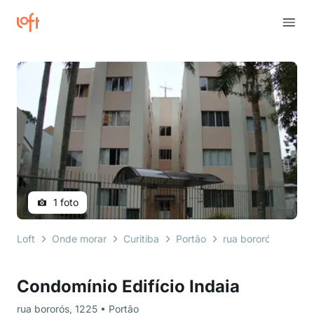
1 foto
Loft
Onde morar
Curitiba
Portão
rua bororós
Cond
Condomínio Edifício Indaia
rua bororós, 1225 • Portão