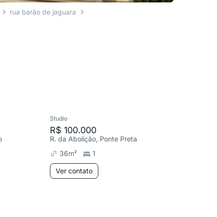
rua barão de jaguara
Studio
Apartame
R$ 100.000
R$ 320
o
R. da Abolição, Ponte Preta
R. Riachu
36
m²
1
80
m²
Ver contato
Ver co