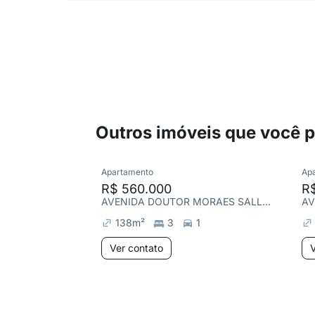
Outros imóveis que você 
Apartamento
Ap
R$ 560.000
R
AVENIDA DOUTOR MORAES SALLES, Centro
138
m²
3
1
Ver contato
V