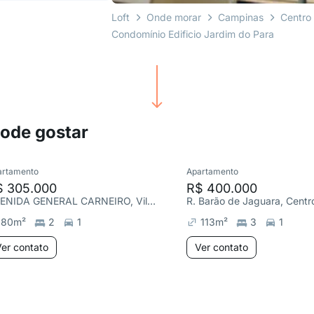
Loft
Onde morar
Campinas
Centro
Condomínio Edificio Jardim do Para
pode gostar
artamento
Apartamento
$ 305.000
R$ 400.000
AVENIDA GENERAL CARNEIRO, Vila João Jorge
R. Barão de Jaguara, Centr
80
m²
2
1
113
m²
3
1
er contato
Ver contato