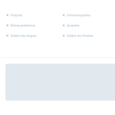
Piscina
Churrasqueira
Brinquedoteca
Quadra
Salão de Jogos
Salão de Festas