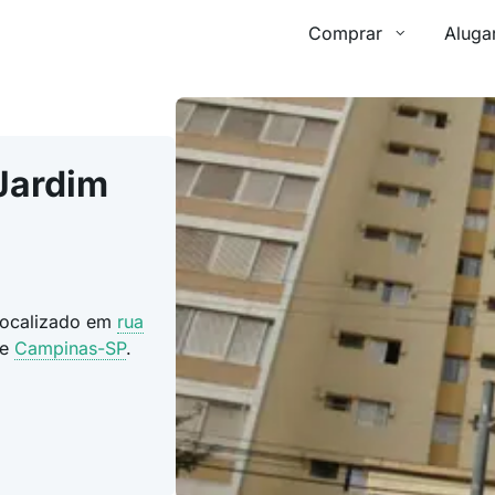
Comprar
Aluga
Jardim
 localizado em
rua
de
Campinas-SP
.