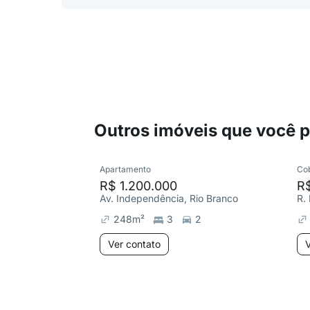
Outros imóveis que você 
Apartamento
Co
R$ 1.200.000
R$
Av. Independência, Rio Branco
R.
248
m²
3
2
Ver contato
V