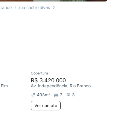
Branco
rua castro alves
Cobertura
Apartame
R$ 3.420.000
R$ 48
 Fim
Av. Independência, Rio Branco
R. Ramiro
493
m²
3
3
120
m
Ver contato
Ver co