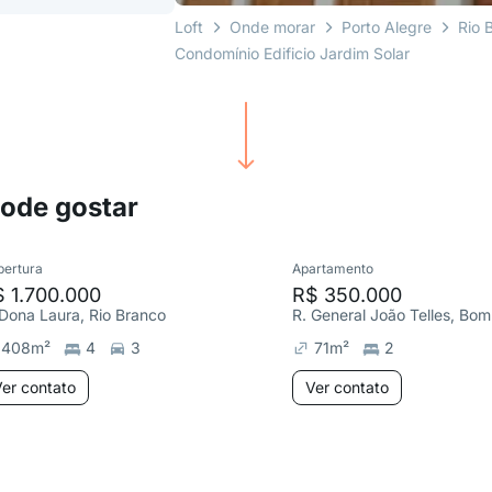
Loft
Onde morar
Porto Alegre
Rio 
Condomínio Edificio Jardim Solar
pode gostar
bertura
Apartamento
 1.700.000
R$ 350.000
 Dona Laura, Rio Branco
R. General João Telles, Bom
408
m²
4
3
71
m²
2
er contato
Ver contato