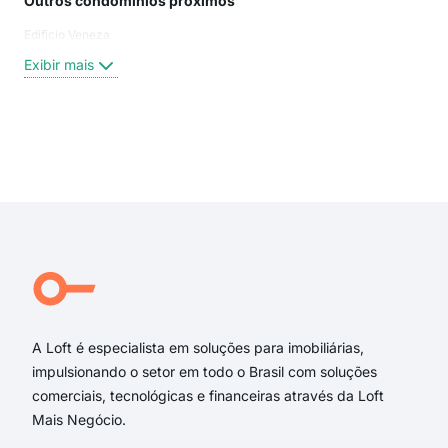
Outros condomínios próximos
Rua
Edificio Veneza
Tra
rua 
Exibir mais
Rua
Gui
Rua 
rua 
Exi
trav
Rua
rua 
Rua
Albe
Tra
A Loft é especialista em soluções para imobiliárias,
impulsionando o setor em todo o Brasil com soluções
comerciais, tecnológicas e financeiras através da Loft
Mais Negócio.