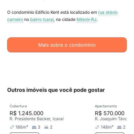
O condomínio Edificio Kent está localizado em
rua otávio
carneiro
no
bairro Icaraí
, na cidade
Niterói-RJ
.
Mais sobre o condomínio
Outros imóveis que você pode gostar
Cobertura
Apartamento
R$ 1.245.000
R$ 570.000
R. Presidente Backer, Icaraí
R. Joaquim Távora, 
186
m²
3
2
148
m²
2