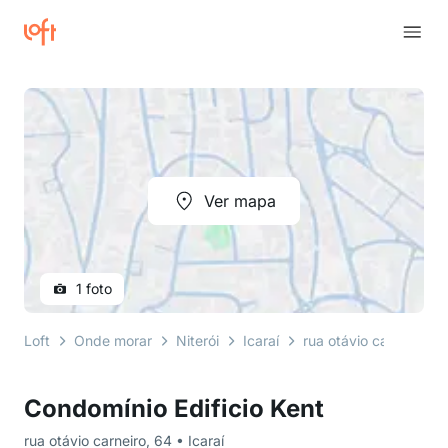
Ver mapa
1 foto
Loft
Onde morar
Niterói
Icaraí
rua otávio carneiro
Condomínio Edificio Kent
rua otávio carneiro, 64 • Icaraí