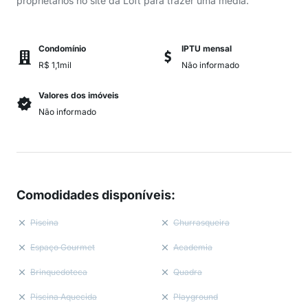
proprietários no site da Loft para trazer uma média.
Condomínio
IPTU mensal
R$ 1,1mil
Não informado
Valores dos imóveis
Não informado
Comodidades disponíveis
:
Piscina
Churrasqueira
Espaço Gourmet
Academia
Brinquedoteca
Quadra
Piscina Aquecida
Playground