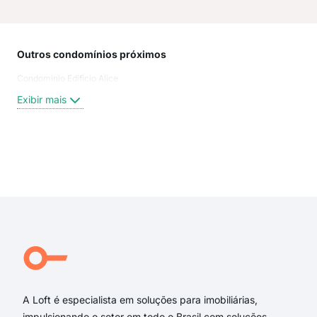
Outros condomínios próximos
Rua
Condominio Edificio Alice
Rua
Rua
Exibir mais
Rua
Rua
Rua
Rua
Exi
Albe
rua 
rua
rua
RUA
Rua
A Loft é especialista em soluções para imobiliárias,
impulsionando o setor em todo o Brasil com soluções