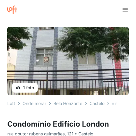
1 foto
Loft
Onde morar
Belo Horizonte
Castelo
rua doutor 
Condomínio Edifício London
rua doutor rubens guimarães, 121 • Castelo