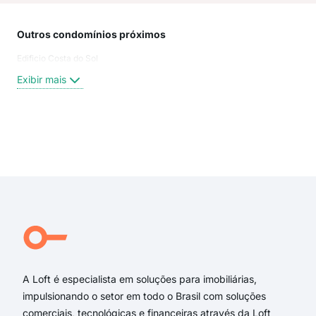
Outros condomínios próximos
Rua
Edificio Costa do Sol
Rua 
Des
Exibir mais
Rua
Rua
rua
Rua
Exi
rua
rua 
Rua
rua 
Rua
Rua
A Loft é especialista em soluções para imobiliárias,
impulsionando o setor em todo o Brasil com soluções
comerciais, tecnológicas e financeiras através da Loft