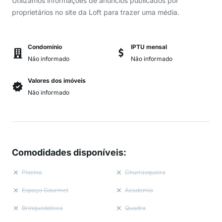
Utilizamos informações de anúncios publicados por
proprietários no site da Loft para trazer uma média.
Condomínio
IPTU mensal
Não informado
Não informado
Valores dos imóveis
Não informado
Comodidades disponíveis
:
Piscina
Churrasqueira
Espaço Gourmet
Academia
Brinquedoteca
Quadra