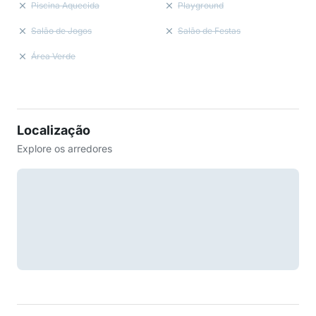
Piscina Aquecida
Playground
Salão de Jogos
Salão de Festas
Área Verde
Localização
Explore os arredores