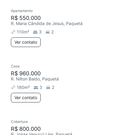
Apartamento
Redecorar
R$ 550.000
R. Maria Cândida de Jesus, Paquetá
110
m²
3
2
Ver contato
Casa
R$ 960.000
R. Nilton Baldo, Paquetá
180
m²
3
2
Ver contato
2 anúncios
Cobertura
Chegou este mês
R$ 800.000
R. Jonas Vanucci Lins, Paquetá