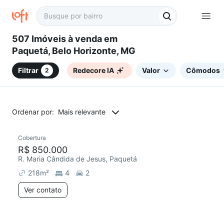
507 Imóveis à venda em
Paquetá, Belo Horizonte, MG
Filtrar
Redecore IA
Valor
Cômodos
2
Ordenar por:
Mais relevante
Cobertura
Redecorar
Chegou este mês
R$ 850.000
R. Maria Cândida de Jesus, Paquetá
218
m²
4
2
Ver contato