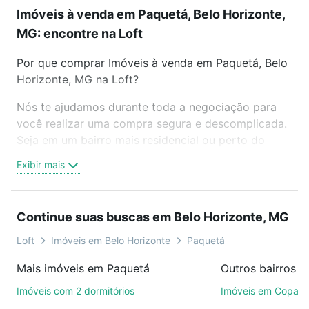
Imóveis à venda em Paquetá, Belo Horizonte,
MG: encontre na Loft
Por que comprar Imóveis à venda em Paquetá, Belo
Horizonte, MG na Loft?
Nós te ajudamos durante toda a negociação para
você realizar uma compra segura e descomplicada.
Seja em um bairro mais residencial ou perto do
trabalho e do metrô, aqui você vai encontrar a
Exibir mais
oferta ideal de Imóveis à venda em Paquetá, Belo
Horizonte, MG para conquistar seu sonho. Agende
uma visita presencial ou por videochamada, é grátis,
Continue suas buscas em Belo Horizonte, MG
sem compromisso e você ainda conta com mais de
46 mil corretores e imobiliárias te ajudando na
Loft
Imóveis em Belo Horizonte
Paquetá
compra, venda ou troca de imóveis.
Mais imóveis em Paquetá
Como escolher um imóvel?
Imóveis com 2 dormitórios
Imóveis em Copac