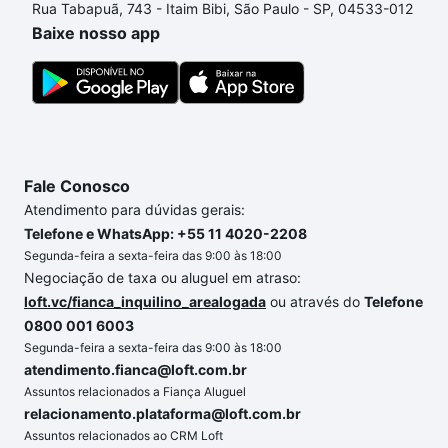
Rua Tabapuã, 743 - Itaim Bibi, São Paulo - SP, 04533-012
um apartamento
e conte com a gente para comprar
Baixe nosso app
o imóvel dos seus sonhos com segurança e
conforto. Loft, com você até as chaves.
Fale Conosco
Atendimento para dúvidas gerais:
Telefone e WhatsApp: +55 11 4020-2208
Segunda-feira a sexta-feira das 9:00 às 18:00
Negociação de taxa ou aluguel em atraso:
loft.vc/fianca_inquilino_arealogada
ou através do
Telefone
0800 001 6003
Segunda-feira a sexta-feira das 9:00 às 18:00
atendimento.fianca@loft.com.br
Assuntos relacionados a Fiança Aluguel
relacionamento.plataforma@loft.com.br
Assuntos relacionados ao CRM Loft