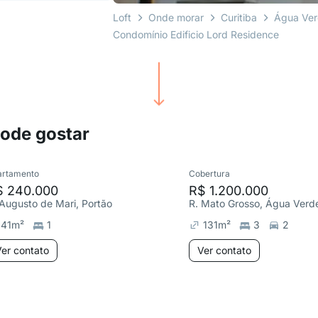
Loft
Onde morar
Curitiba
Água Ve
Condomínio Edificio Lord Residence
pode gostar
artamento
Cobertura
$ 240.000
R$ 1.200.000
 Augusto de Mari, Portão
R. Mato Grosso, Água Verd
41
m²
1
131
m²
3
2
er contato
Ver contato