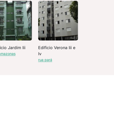
icio Jardim Iii
Edificio Verona Iii e
Iv
amazonas
rua pará