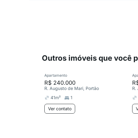
Outros imóveis que você 
Apartamento
Ap
R$ 240.000
R
R. Augusto de Mari, Portão
R.
41
m²
1
Ver contato
V