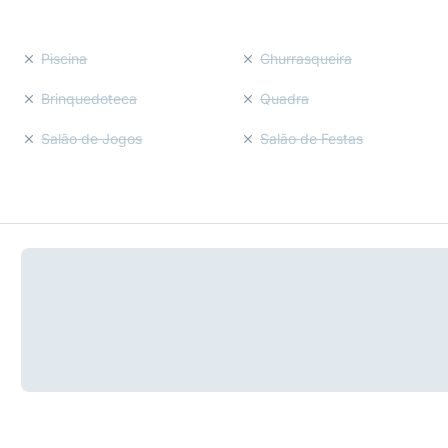
Piscina
Churrasqueira
Brinquedoteca
Quadra
Salão de Jogos
Salão de Festas