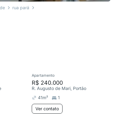
rde
rua pará
Apartamento
Apartame
R$ 240.000
R$ 230
e
R. Augusto de Mari, Portão
R. Augus
41
m²
1
38
m²
Ver contato
Ver co