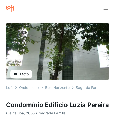
1 foto
Loft
Onde morar
Belo Horizonte
Sagrada Família
rua
Condomínio Edificio Luzia Pereira
rua itajubá, 2055 • Sagrada Família