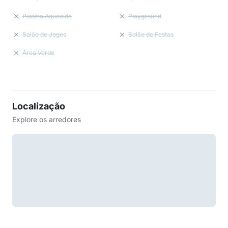
Piscina Aquecida
Playground
Salão de Jogos
Salão de Festas
Área Verde
Localização
Explore os arredores