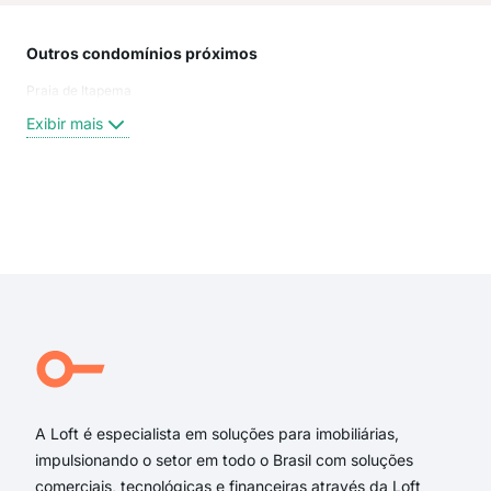
Outros condomínios próximos
Rua
Praia de Itapema
Rua
Rua
Exibir mais
Rua 
Rua
Rua 
Rua 
Exi
Rua
Rua
Rua
rua 
rua 
Rua 
A Loft é especialista em soluções para imobiliárias,
impulsionando o setor em todo o Brasil com soluções
comerciais, tecnológicas e financeiras através da Loft