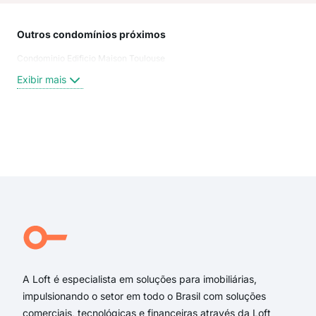
Outros condomínios próximos
Rua
Condominio Edificio Maison Toulouse
Rua
Rua
Exibir mais
Rua
Pri
Alla
Ave
Exi
Rua
aven
rua 
AVE
RUA
Pri
A Loft é especialista em soluções para imobiliárias,
impulsionando o setor em todo o Brasil com soluções
comerciais, tecnológicas e financeiras através da Loft