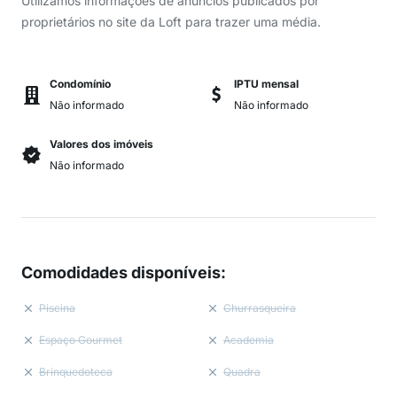
Utilizamos informações de anúncios publicados por
proprietários no site da Loft para trazer uma média.
Condomínio
IPTU mensal
Não informado
Não informado
Valores dos imóveis
Não informado
Comodidades disponíveis
:
Piscina
Churrasqueira
Espaço Gourmet
Academia
Brinquedoteca
Quadra