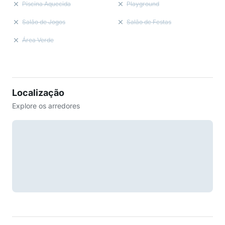
Piscina Aquecida
Playground
Salão de Jogos
Salão de Festas
Área Verde
Localização
Explore os arredores