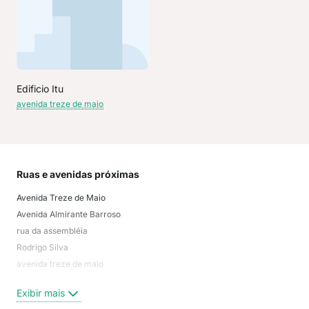
Edificio Itu
avenida treze de maio
Ruas e avenidas próximas
Mai
Avenida Treze de Maio
Saú
Avenida Almirante Barroso
Cid
rua da assembléia
Bela
Rodrigo Silva
Lap
avenida treze de maio
Cen
avenida almirante barroso
Cen
Exibir mais
Exi
Rua Treze de Maio