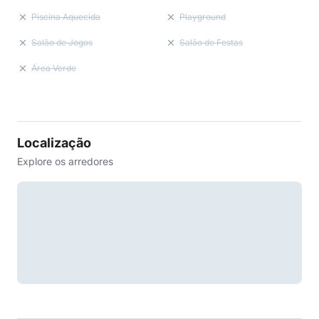
Piscina Aquecida
Playground
Salão de Jogos
Salão de Festas
Área Verde
Localização
Explore os arredores