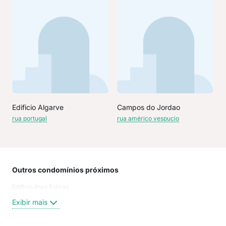
Edificio Algarve
Campos do Jordao
rua portugal
rua américo vespucio
Outros condomínios próximos
Rua
Edificio Ilhas Eolicas
trav
Tra
Exibir mais
Ari 
ARI