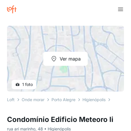
Ver mapa
1 foto
Loft
Onde morar
Porto Alegre
Higienópolis
rua ari m
Condomínio Edificio Meteoro Ii
rua ari marinho, 48 • Higienópolis