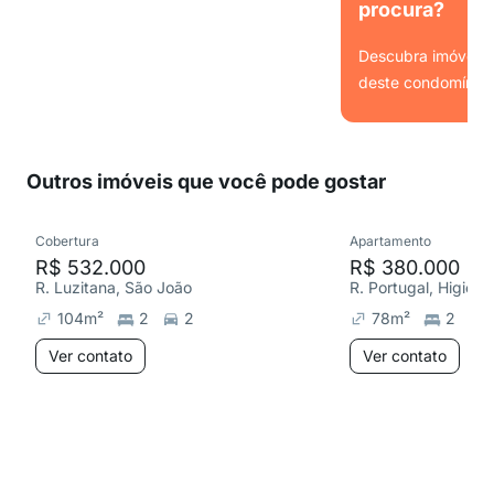
procura?
Descubra imóveis s
deste condomínio.
Ver
Outros imóveis que você pode gostar
Cobertura
Apartamento
R$ 532.000
R$ 380.000
R. Luzitana, São João
R. Portugal, Higienó
104
m²
2
2
78
m²
2
Ver contato
Ver contato