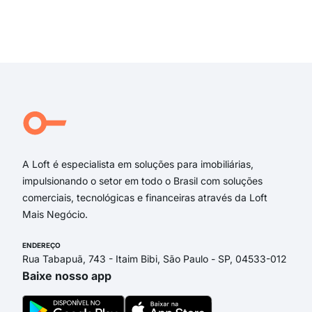
rua 
trav
Exi
Coro
Rua
Sao
Port
Coro
JA
A Loft é especialista em soluções para imobiliárias,
impulsionando o setor em todo o Brasil com soluções
comerciais, tecnológicas e financeiras através da Loft
Mais Negócio.
ENDEREÇO
Rua Tabapuã, 743 - Itaim Bibi, São Paulo - SP, 04533-012
Baixe nosso app