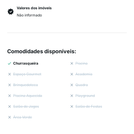
Valores dos imóveis
Não informado
Comodidades disponíveis
:
Churrasqueira
Piscina
Espaço Gourmet
Academia
Brinquedoteca
Quadra
Piscina Aquecida
Playground
Salão de Jogos
Salão de Festas
Área Verde