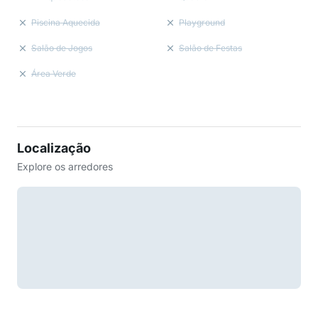
Piscina Aquecida
Playground
Salão de Jogos
Salão de Festas
Área Verde
Localização
Explore os arredores