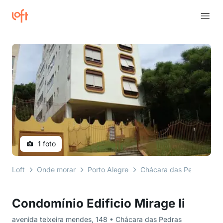
1 foto
Loft
Onde morar
Porto Alegre
Chácara das Pedras
a
Condomínio Edificio Mirage Ii
avenida teixeira mendes, 148 • Chácara das Pedras