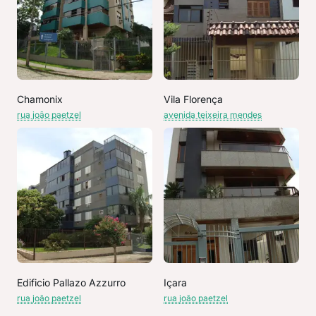
Chamonix
Vila Florença
rua joão paetzel
avenida teixeira mendes
Edificio Pallazo Azzurro
Içara
rua joão paetzel
rua joão paetzel