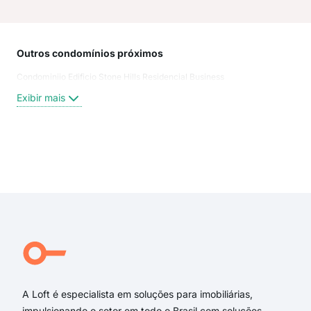
Outros condomínios próximos
Rua
Condominiio Edificio Stone Hills Residencial Business
rua 
Mati
Exibir mais
MAT
ave
Trav
rua
Exi
Pra
DOU
Dou
Dou
Rupe
Rua
A Loft é especialista em soluções para imobiliárias,
impulsionando o setor em todo o Brasil com soluções