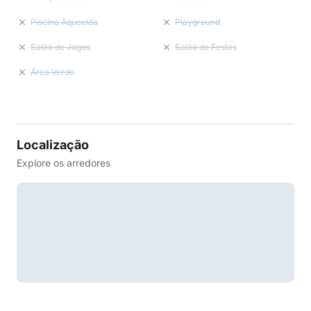
Piscina Aquecida
Playground
Salão de Jogos
Salão de Festas
Área Verde
Localização
Explore os arredores