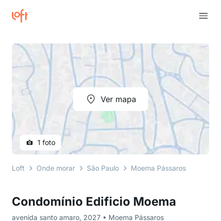
Ver mapa
1 foto
Loft
Onde morar
São Paulo
Moema Pássaros
avenid
Condomínio Edificio Moema
avenida santo amaro, 2027 • Moema Pássaros