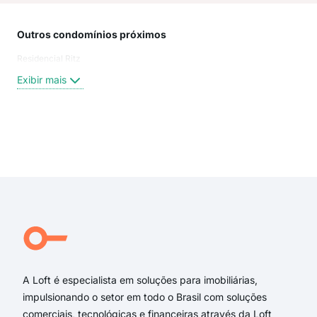
Outros condomínios próximos
Rua
Residencial Ritz
Cas
AVE
Exibir mais
Pav
Pav
AV 
CAS
Exi
Cas
rua 
rua
ave
Gom
Ave
A Loft é especialista em soluções para imobiliárias,
impulsionando o setor em todo o Brasil com soluções
comerciais, tecnológicas e financeiras através da Loft