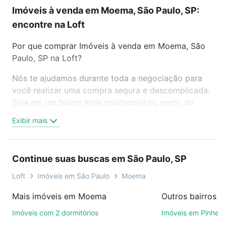
Imóveis à venda em Moema, São Paulo, SP:
encontre na Loft
Por que comprar Imóveis à venda em Moema, São
Paulo, SP na Loft?
Nós te ajudamos durante toda a negociação para
você realizar uma compra segura e descomplicada.
Seja em um bairro mais residencial ou perto do
trabalho e do metrô, aqui você vai encontrar a
Exibir mais
oferta ideal de Imóveis à venda em Moema, São
Paulo, SP para conquistar seu sonho. Agende uma
visita presencial ou por videochamada, é grátis, sem
Continue suas buscas em São Paulo, SP
compromisso e você ainda conta com mais de 46
mil corretores e imobiliárias te ajudando na compra,
Loft
Imóveis em São Paulo
Moema
venda ou troca de imóveis.
Mais imóveis em Moema
Outros bairros e
Como escolher um imóvel?
Imóveis com 2 dormitórios
Imóveis em Pinheir