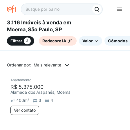
3.116 Imóveis à venda em
Moema, São Paulo, SP
Filtrar
Redecore IA
Valor
Cômodos
2
Ordenar por:
Mais relevante
Apartamento
Redecorar
R$ 5.375.000
Alameda dos Arapanés, Moema
400
m²
3
4
Ver contato