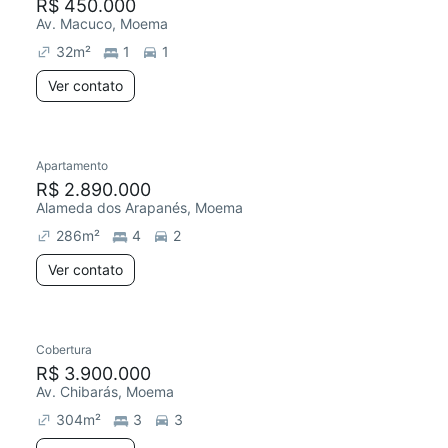
R$ 450.000
Av. Macuco, Moema
32
m²
1
1
Ver contato
Apartamento
R$ 2.890.000
Alameda dos Arapanés, Moema
286
m²
4
2
Ver contato
Cobertura
R$ 3.900.000
Av. Chibarás, Moema
304
m²
3
3