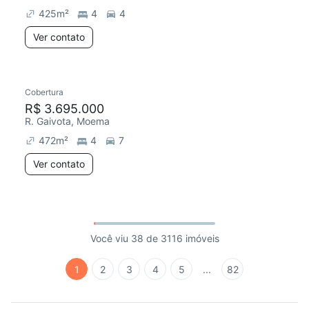
425
m²
4
4
Ver contato
Cobertura
R$ 3.695.000
R. Gaivota, Moema
472
m²
4
7
Ver contato
Você viu 38 de 3116 imóveis
1
2
3
4
5
...
82