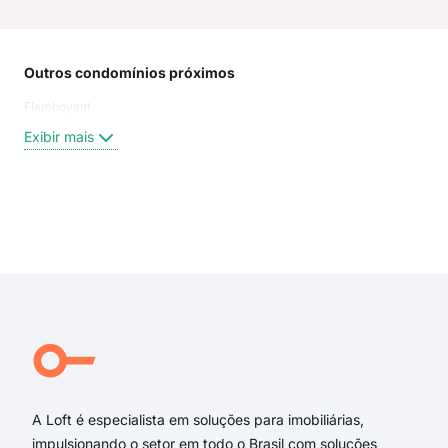
Outros condomínios próximos
Rua
Flamboyant
Rua 
Mar
Exibir mais
Rua
Rua
Rua
Rua 
Exi
rua
rua
Rua
rua 
rua 
rua
A Loft é especialista em soluções para imobiliárias,
impulsionando o setor em todo o Brasil com soluções