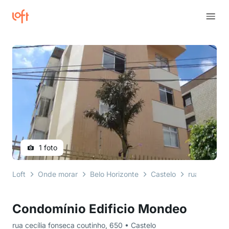
1 foto
Loft
Onde morar
Belo Horizonte
Castelo
rua cecília 
Condomínio Edificio Mondeo
rua cecília fonseca coutinho, 650 • Castelo