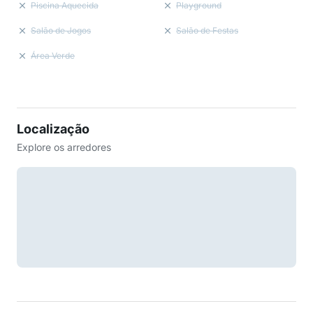
Piscina Aquecida
Playground
Salão de Jogos
Salão de Festas
Área Verde
Localização
Explore os arredores