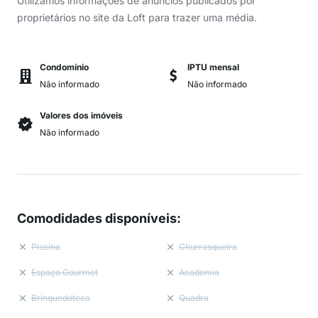
Utilizamos informações de anúncios publicados por
proprietários no site da Loft para trazer uma média.
Condomínio
IPTU mensal
Não informado
Não informado
Valores dos imóveis
Não informado
Comodidades disponíveis
:
Piscina
Churrasqueira
Espaço Gourmet
Academia
Brinquedoteca
Quadra