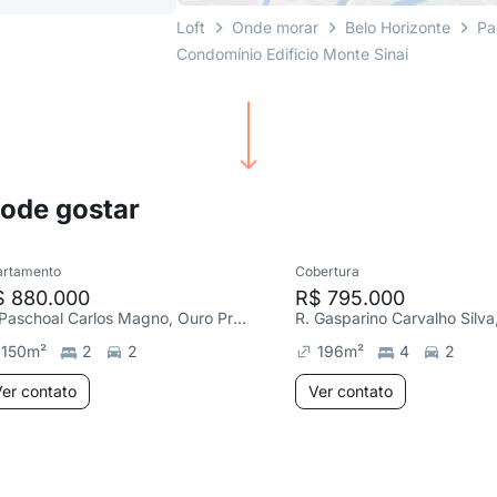
Loft
Onde morar
Belo Horizonte
Pa
Condomínio Edificio Monte Sinai
pode gostar
artamento
Cobertura
$ 880.000
R$ 795.000
R. Paschoal Carlos Magno, Ouro Preto
R. Gasparino Carvalho Silv
150
m²
2
2
196
m²
4
2
er contato
Ver contato