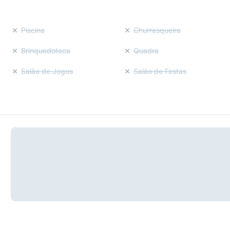
Piscina
Churrasqueira
Brinquedoteca
Quadra
Salão de Jogos
Salão de Festas