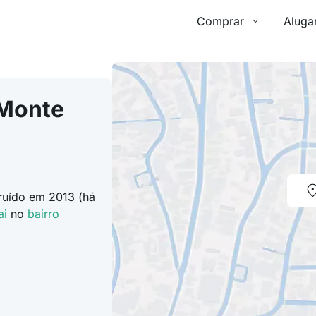
Comprar
Aluga
 Monte
truído em 2013 (há
ai
no
bairro