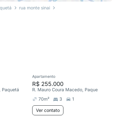
quetá
rua monte sinai
Apartamento
Apartame
R$ 255.000
R$ 690
a, Paquetá
R. Mauro Coura Macedo, Paquetá
R. Antôn
70
m²
3
1
135
m
Ver contato
Ver co