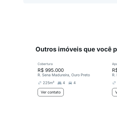
Outros imóveis que você 
Cobertura
Ap
R$ 995.000
R
R. Sena Madureira, Ouro Preto
225
m²
4
4
Ver contato
V