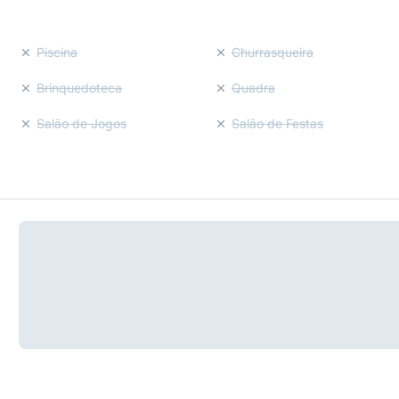
Piscina
Churrasqueira
Brinquedoteca
Quadra
Salão de Jogos
Salão de Festas