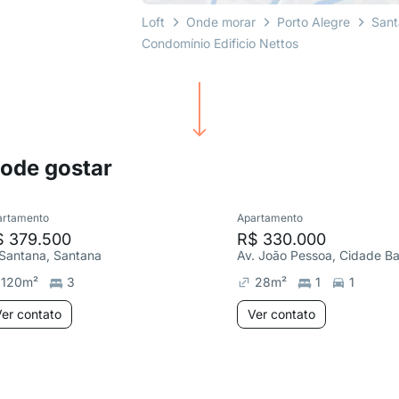
Loft
Onde morar
Porto Alegre
San
Condomínio Edificio Nettos
pode gostar
artamento
Apartamento
$ 379.500
R$ 330.000
 Santana, Santana
Av. João Pessoa, Cidade Ba
120
m²
3
28
m²
1
1
er contato
Ver contato