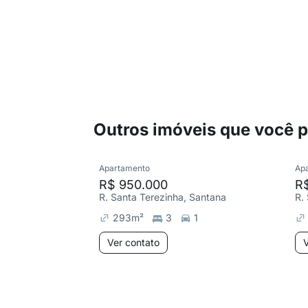
Outros imóveis que você 
Apartamento
Ap
R$ 950.000
R
R. Santa Terezinha, Santana
R.
293
m²
3
1
Ver contato
V