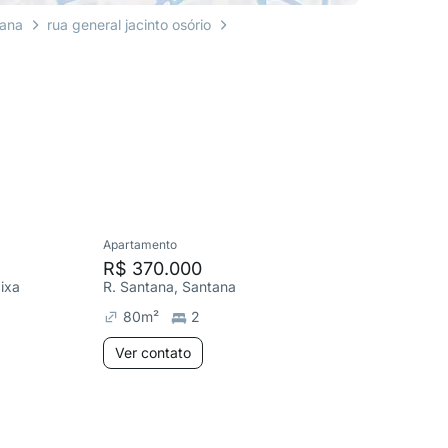
tana
rua general jacinto osório
Apartamento
Apartame
R$ 370.000
R$ 48
ixa
R. Santana, Santana
Av. Venâ
80
m²
2
366
m
Ver contato
Ver co