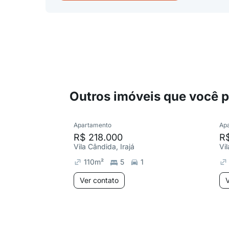
Outros imóveis que você 
Apartamento
Ap
R$ 218.000
R
Vila Cândida, Irajá
Vil
110
m²
5
1
Ver contato
V