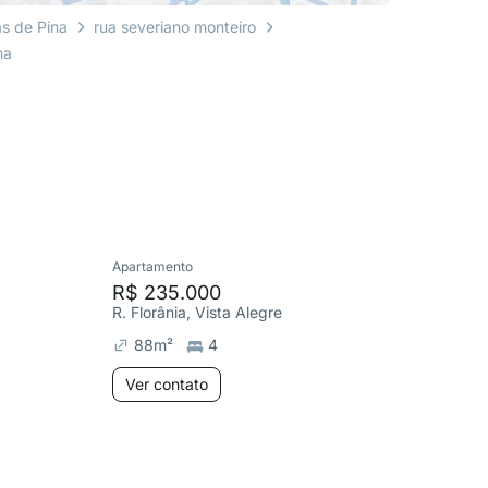
ás de Pina
rua severiano monteiro
ma
Apartamento
Apartame
R$ 235.000
R$ 280
R. Florânia, Vista Alegre
R. Gusta
88
m²
4
90
m²
Ver contato
Ver co