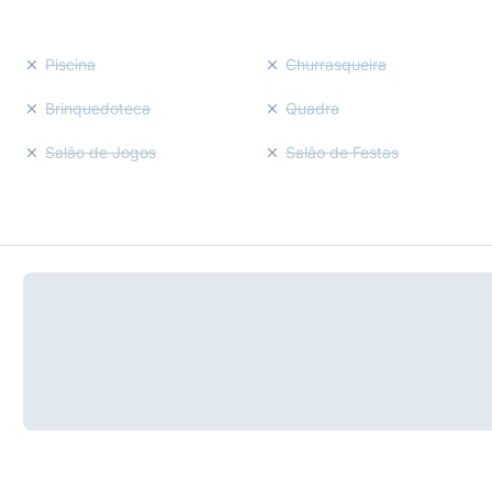
Piscina
Churrasqueira
Brinquedoteca
Quadra
Salão de Jogos
Salão de Festas