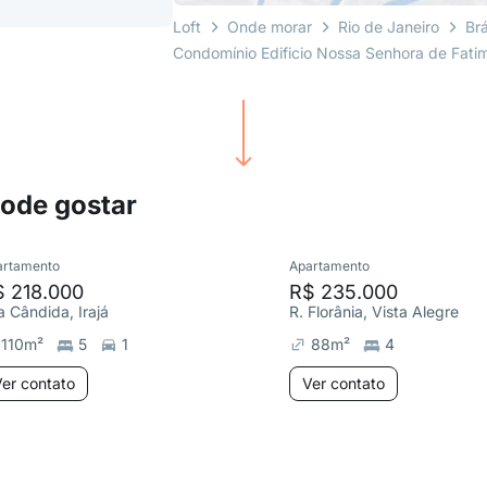
Loft
Onde morar
Rio de Janeiro
Br
Condomínio Edificio Nossa Senhora de Fati
pode gostar
artamento
Apartamento
$ 218.000
R$ 235.000
a Cândida, Irajá
R. Florânia, Vista Alegre
110
m²
5
1
88
m²
4
er contato
Ver contato