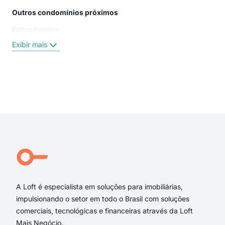
Outros condomínios próximos
Rua
Edificio Canning
Rua 
Rua 
Exibir mais
Rua 
Rua
rua
rua
Exi
rua 
rua 
Rua
rua 
Rua
Rua
A Loft é especialista em soluções para imobiliárias,
impulsionando o setor em todo o Brasil com soluções
comerciais, tecnológicas e financeiras através da Loft
Mais Negócio.