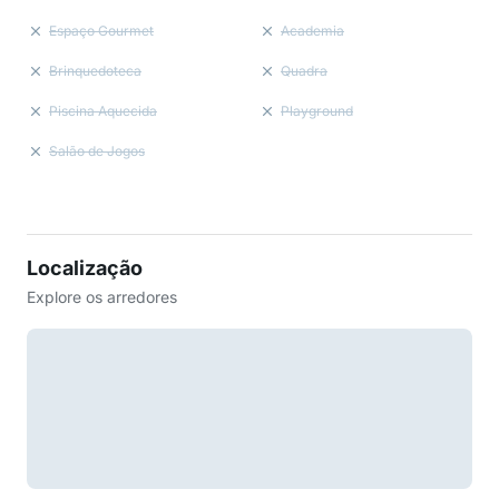
Espaço Gourmet
Academia
Brinquedoteca
Quadra
Piscina Aquecida
Playground
Salão de Jogos
Localização
Explore os arredores