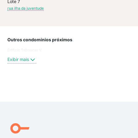
Lote 7
rua ilha da juventude
Outros condomínios próximos
Rua
Edifício Tabajaras V
Rua 
Tra
Exibir mais
Rua
Trav
Rua 
Rua
Exi
rua 
rua
trav
tra
Rua
Rua