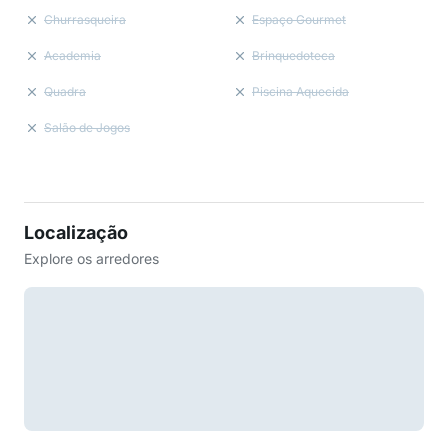
Churrasqueira
Espaço Gourmet
Academia
Brinquedoteca
Quadra
Piscina Aquecida
Salão de Jogos
Localização
Explore os arredores