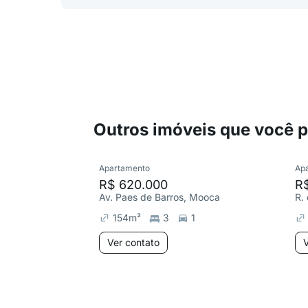
Outros imóveis que você 
Apartamento
Ap
R$ 620.000
R$
Av. Paes de Barros, Mooca
R.
154
m²
3
1
Ver contato
V