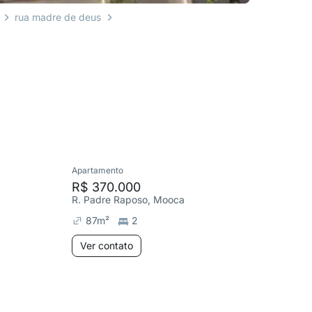
rua madre de deus
Apartamento
Cobertura
R$ 370.000
R$ 850
R. Padre Raposo, Mooca
R. dos C
87
m²
2
224
m
Ver contato
Ver co