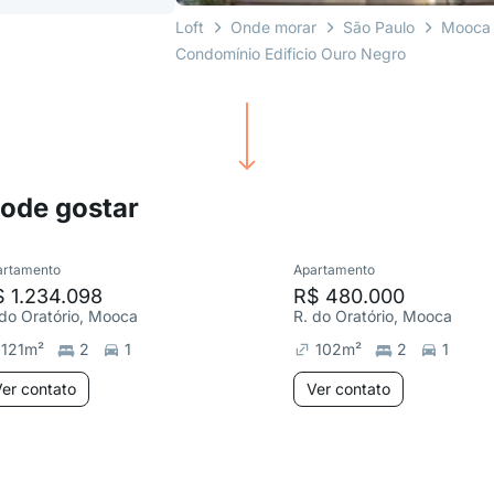
Loft
Onde morar
São Paulo
Mooca
Condomínio Edificio Ouro Negro
pode gostar
artamento
Apartamento
 1.234.098
R$ 480.000
 do Oratório, Mooca
R. do Oratório, Mooca
121
m²
2
1
102
m²
2
1
er contato
Ver contato