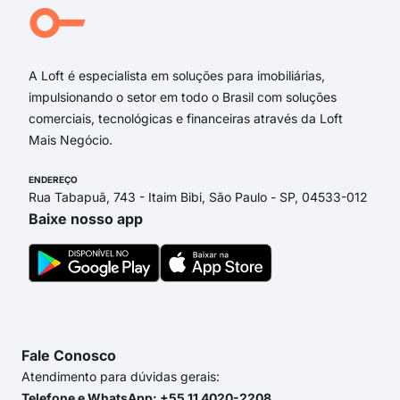
rua 
rua 
A Loft é especialista em soluções para imobiliárias,
impulsionando o setor em todo o Brasil com soluções
comerciais, tecnológicas e financeiras através da Loft
Mais Negócio.
ENDEREÇO
Rua Tabapuã, 743 - Itaim Bibi, São Paulo - SP, 04533-012
Baixe nosso app
Fale Conosco
Atendimento para dúvidas gerais:
Telefone e WhatsApp: +55 11 4020-2208