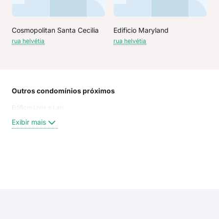
Cosmopolitan Santa Cecilia
Edificio Maryland
rua helvétia
rua helvétia
Outros condomínios próximos
Rua
Edificio Livia e Lais
Ala
Rua
Exibir mais
Not
Helv
Ado
NO
Exi
Glet
ala
ala
larg