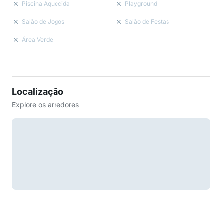
Piscina Aquecida
Playground
Salão de Jogos
Salão de Festas
Área Verde
Localização
Explore os arredores