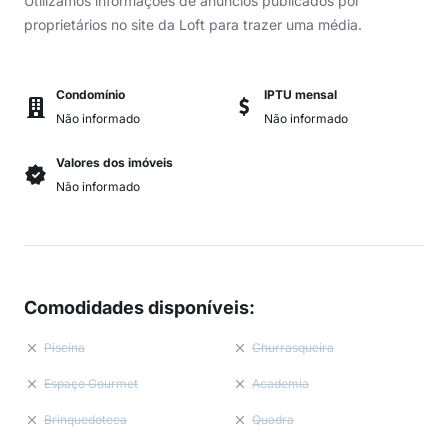
Utilizamos informações de anúncios publicados por
proprietários no site da Loft para trazer uma média.
Condomínio
IPTU mensal
Não informado
Não informado
Valores dos imóveis
Não informado
Comodidades disponíveis
:
Piscina
Churrasqueira
Espaço Gourmet
Academia
Brinquedoteca
Quadra