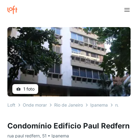
1 foto
Loft
Onde morar
Rio de Janeiro
Ipanema
rua paul re
Condomínio Edificio Paul Redfern
rua paul redfern, 51 • Ipanema