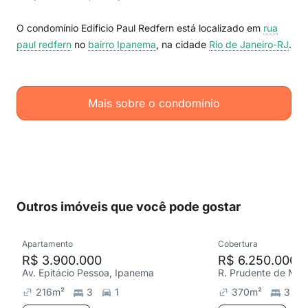
O condomínio Edificio Paul Redfern está localizado em
rua
paul redfern
no
bairro Ipanema
, na cidade
Rio de Janeiro-RJ
.
Mais sobre o condomínio
Outros imóveis que você pode gostar
Apartamento
Cobertura
R$ 3.900.000
R$ 6.250.000
Av. Epitácio Pessoa, Ipanema
R. Prudente de Mor
216
m²
3
1
370
m²
3