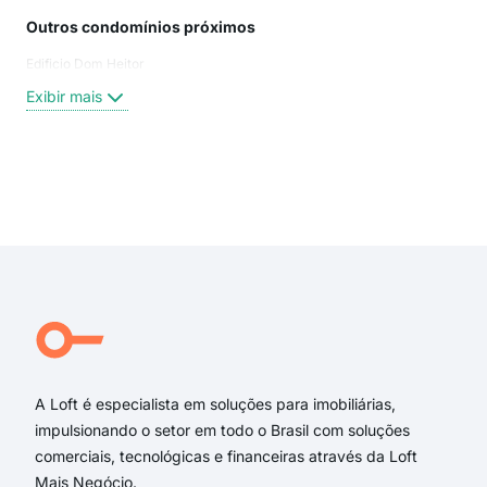
Outros condomínios próximos
Rua
Edificio Dom Heitor
Ave
Bor
Exibir mais
Praç
ave
rua 
praç
Exi
Rua
Rua
rua 
Pra
Alm
Atau
A Loft é especialista em soluções para imobiliárias,
impulsionando o setor em todo o Brasil com soluções
comerciais, tecnológicas e financeiras através da Loft
Mais Negócio.