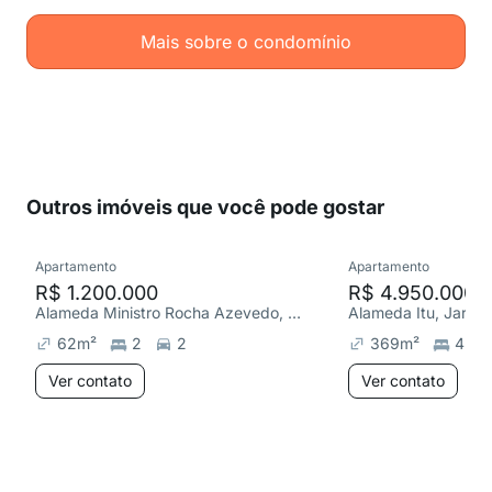
Mais sobre o condomínio
Outros imóveis que você pode gostar
Apartamento
Apartamento
R$ 1.200.000
R$ 4.950.000
Alameda Ministro Rocha Azevedo, Cerqueira César
Alameda Itu, Jardim
62
m²
2
2
369
m²
4
Ver contato
Ver contato