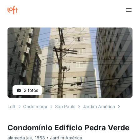
2 fotos
Loft
Onde morar
São Paulo
Jardim América
alameda
Condomínio Edificio Pedra Verde
alameda jaú, 1863 • Jardim América