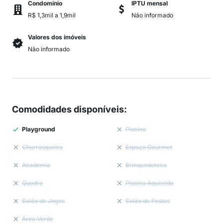
Condomínio
IPTU mensal
R$ 1,3mil a 1,9mil
Não informado
Valores dos imóveis
Não informado
Comodidades disponíveis
:
Playground
Piscina
Churrasqueira
Espaço Gourmet
Academia
Brinquedoteca
Quadra
Piscina Aquecida
Salão de Jogos
Salão de Festas
Área Verde