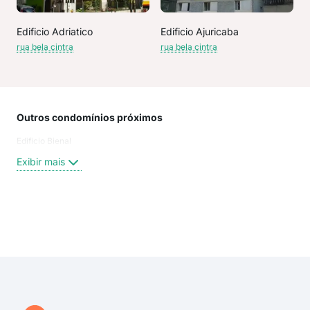
Edificio Adriatico
Edificio Ajuricaba
rua bela cintra
rua bela cintra
Outros condomínios próximos
Rua
Edificio Bienal
Moa
San
Exibir mais
Rua 
Da 
MOA
RU
Exi
R B
Rua
Pas
Bela
R H