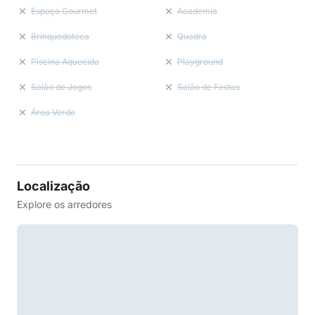
Espaço Gourmet
Academia
Brinquedoteca
Quadra
Piscina Aquecida
Playground
Salão de Jogos
Salão de Festas
Área Verde
Localização
Explore os arredores