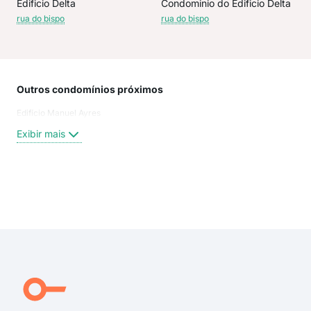
Edificio Delta
Condominio do Edificio Delta
rua do bispo
rua do bispo
Outros condomínios próximos
Rua
Edifício Manuel Ayres
Rua
Trav
Exibir mais
Rua
Rua
Rua
Barã
Exi
Rua
rua 
rua 
rua 
rua 
rua 