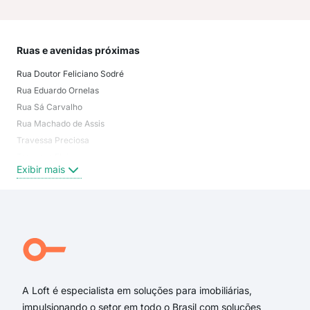
Ruas e avenidas próximas
Mai
Rua Doutor Feliciano Sodré
Roc
Rua Eduardo Ornelas
Par
Rua Sá Carvalho
Estr
Rua Machado de Assis
Boa
Travessa Preciosa
Mut
Travessa Eloi
Cen
Exibir mais
Exi
Rua Alberto Santos de Carvalho
Avenida Presidente Kennedy
rua sá carvalho
Rua Costa Rica
Rua Dona Clara
Travessa Francisco Malafaia
A Loft é especialista em soluções para imobiliárias,
impulsionando o setor em todo o Brasil com soluções