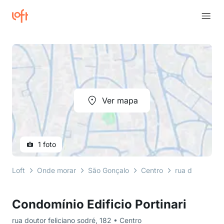
Ver mapa
1 foto
Loft
Onde morar
São Gonçalo
Centro
rua doutor feli
Condomínio Edificio Portinari
rua doutor feliciano sodré, 182 • Centro