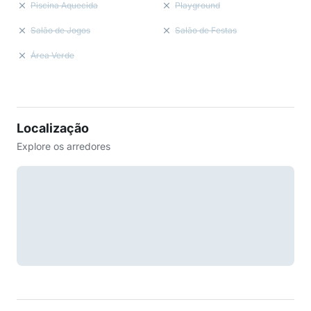
Piscina Aquecida
Playground
Salão de Jogos
Salão de Festas
Área Verde
Localização
Explore os arredores