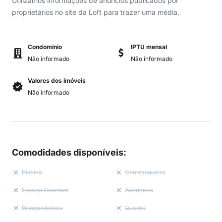
Utilizamos informações de anúncios publicados por
proprietários no site da Loft para trazer uma média.
Condomínio
IPTU mensal
Não informado
Não informado
Valores dos imóveis
Não informado
Comodidades disponíveis
:
Piscina
Churrasqueira
Espaço Gourmet
Academia
Brinquedoteca
Quadra