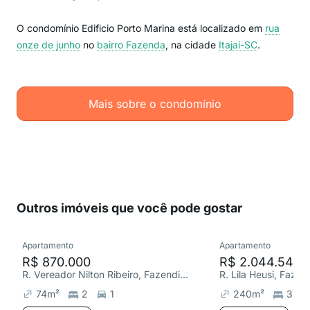
O condomínio Edificio Porto Marina está localizado em
rua
onze de junho
no
bairro Fazenda
, na cidade
Itajaí-SC
.
Mais sobre o condomínio
Outros imóveis que você pode gostar
Apartamento
Apartamento
R$ 870.000
R$ 2.044.544
R. Vereador Nilton Ribeiro, Fazendinha
R. Lila Heusi, Fazen
74
m²
2
1
240
m²
3