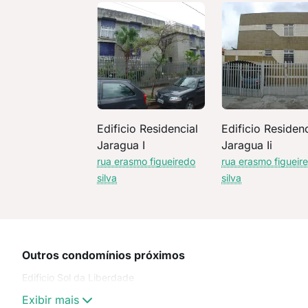
Edificio Residencial
Edificio Residenc
Jaragua I
Jaragua Ii
rua erasmo figueiredo
rua erasmo figueir
silva
silva
Outros condomínios próximos
Edificio Sol da Liberdade
Exibir mais