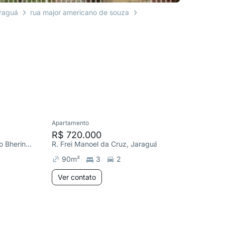
raguá
rua major americano de souza
Apartamento
Cobertura
R$ 720.000
R$ 1.1
R. Desembargador Fernando Bhering, Dona Clara
R. Frei Manoel da Cruz, Jaraguá
Praça Ba
90
m²
3
2
165
m
Ver contato
Ver co