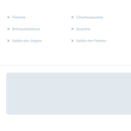
Piscina
Churrasqueira
Brinquedoteca
Quadra
Salão de Jogos
Salão de Festas