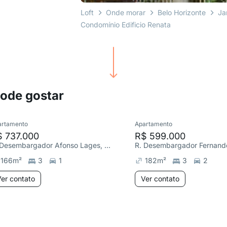
Loft
Onde morar
Belo Horizonte
Ja
Condomínio Edificio Renata
pode gostar
artamento
Apartamento
$ 737.000
R$ 599.000
R. Desembargador Afonso Lages, Dona Clara
166
m²
3
1
182
m²
3
2
er contato
Ver contato