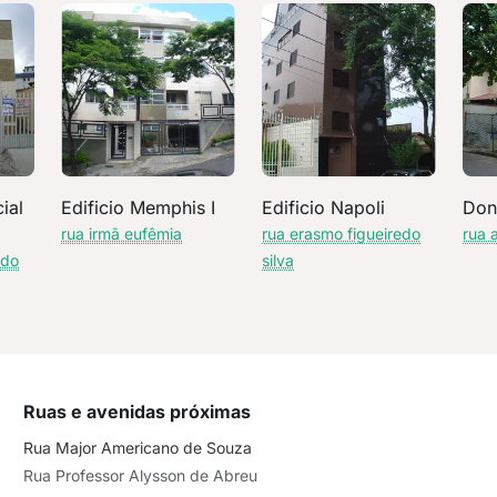
ial
Edificio Memphis I
Edificio Napoli
Dona
rua irmã eufêmia
rua erasmo figueiredo
rua 
edo
silva
Ruas e avenidas próximas
Rua Major Americano de Souza
Rua Professor Alysson de Abreu