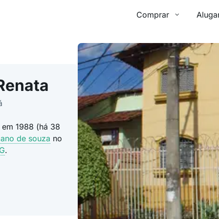
Comprar
Aluga
Renata
á
o em 1988 (há 38
cano de souza
no
MG
.