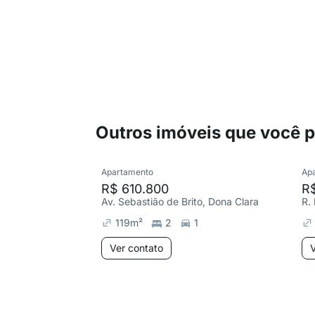
Outros imóveis que você 
Apartamento
Ap
R$ 610.800
R
Av. Sebastião de Brito, Dona Clara
119
m²
2
1
Ver contato
V