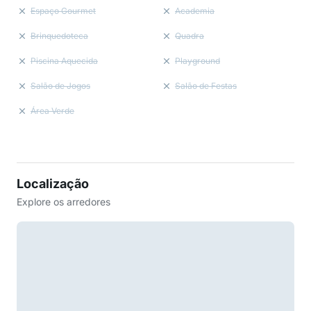
Espaço Gourmet
Academia
Brinquedoteca
Quadra
Piscina Aquecida
Playground
Salão de Jogos
Salão de Festas
Área Verde
Localização
Explore os arredores