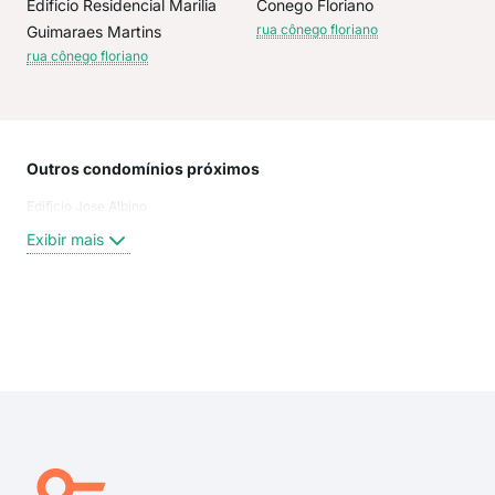
Edificio Residencial Marilia
Conego Floriano
rua cônego floriano
Guimaraes Martins
rua cônego floriano
Outros condomínios próximos
Rua
Edificio Jose Albino
Rua
Rua
Exibir mais
Rua
Rua
rua 
rua 
Exi
rua 
rua 
rua 
rua
Rua 