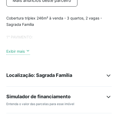
Mais anúncios deste parceiro
Cobertura tríplex 246m² à venda - 3 quartos, 2 vagas -
Sagrada Família
1° PAVIMENTO:
- Sala para dois ambientes com piso em granito, teto
Exibir mais
rebaixado em gesso e iluminação planejada, proporcionando
um ambiente aconchegante;
- Cozinha integrada com piso e bancada em cerâmica,
Localização: Sagrada Família
armários e depurador, oferecendo funcionalidade e
durabilidade;
- 01 Quarto transformado em sala, com piso em cerâmica e
armários planejados;
Simulador de financiamento
- DCE;
Entenda o valor das parcelas para esse imóvel
- Área de serviço.