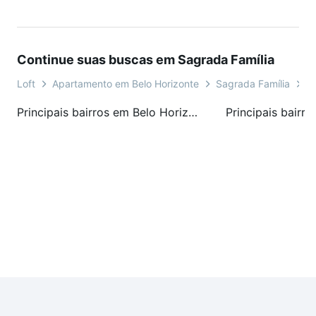
condomínio.
- Sol da manhã e tarde.
Continue suas buscas em Sagrada Família
CONDOMÍNIO:
Loft
Apartamento em Belo Horizonte
Sagrada Família
R
- Alarme;
- Interfone;
Principais bairros em Belo Horizonte, MG
- Jardim;
- Portão eletrônico;
- Cerca elétrica.
Valores sujeitos à alteração sem aviso prévio.