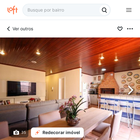
Ver outros
Redecorar imóvel
35