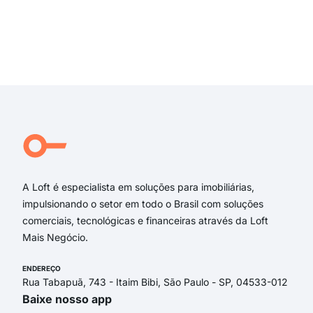
Rua
Rua
rua 
rua 
Exi
rua 
rua 
rua
Rua
Rua
Mon
A Loft é especialista em soluções para imobiliárias,
impulsionando o setor em todo o Brasil com soluções
comerciais, tecnológicas e financeiras através da Loft
Mais Negócio.
ENDEREÇO
Rua Tabapuã, 743 - Itaim Bibi, São Paulo - SP, 04533-012
Baixe nosso app