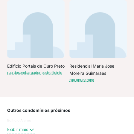
Edificio Portais de Ouro Preto
Residencial Maria Jose
rua desembargador pedro licínio
Moreira Guimaraes
rua apucarana
Outros condomínios próximos
Rua
Edificio Alamo
Rua
Rua
Exibir mais