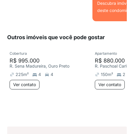
Descubra imóveis s
deste condomínio.
Ver
Outros imóveis que você pode gostar
Cobertura
Apartamento
R$ 995.000
R$ 880.000
R. Sena Madureira, Ouro Preto
225
m²
4
4
150
m²
2
Ver contato
Ver contato