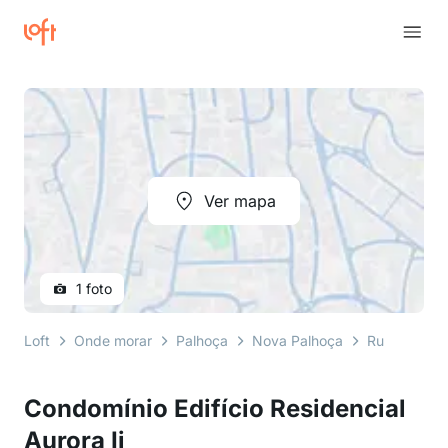
Ver mapa
1 foto
Loft
Onde morar
Palhoça
Nova Palhoça
Rua Waldem
Condomínio Edifício Residencial
Aurora Ii