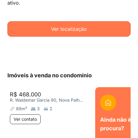
ativo.
Ver localização
Imóveis à venda no condomínio
R$ 468.000
R. Waldemar Garcia 90, Nova Palhoça
89
m²
3
2
Ver contato
Ainda não é o
procura?