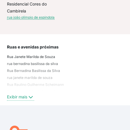
Residencial Cores do
Cambirela
rua joão olímpio de espindola
Ruas e avenidas próximas
Mai
Rua Janete Marilda de Souza
Arir
rua bernadina basilissa da silva
Rio
Rua Bernadina Basilissa da Silva
Pac
rua janete marilda de souza
Nov
Rua Raulino Guilherme Scheimann
Cen
Rua Olimpio João de Espindola
Barr
Exibir mais
Exi
Olimpio João de Espindola
João Manoel Garcia
Janete Marilda de Souza
Rua Valdir de Souza Pinheiro
Rua João Manoel Garcia