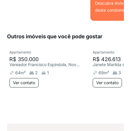
Descubra imóveis s
deste condomínio.
Ver
Outros imóveis que você pode gostar
Apartamento
Apartamento
R$ 350.000
R$ 426.613
Vereador Francisco Espindola, Nova Palhoça
64
m²
2
1
69
m²
3
Ver contato
Ver contato