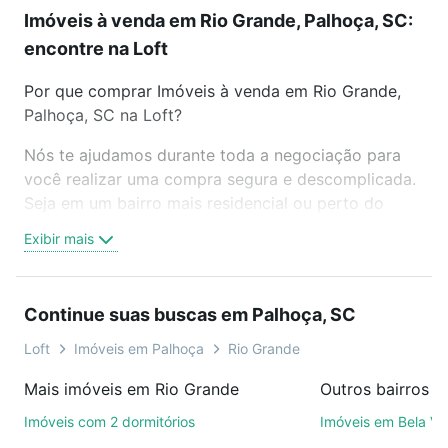
Imóveis à venda em Rio Grande, Palhoça, SC:
encontre na Loft
Por que comprar Imóveis à venda em Rio Grande,
Palhoça, SC na Loft?
Nós te ajudamos durante toda a negociação para
você realizar uma compra segura e descomplicada.
Seja em um bairro mais residencial ou perto do
trabalho e do metrô, aqui você vai encontrar a
Exibir mais
oferta ideal de Imóveis à venda em Rio Grande,
Palhoça, SC para conquistar seu sonho. Agende
uma visita presencial ou por videochamada, é grátis,
Continue suas buscas em Palhoça, SC
sem compromisso e você ainda conta com mais de
46 mil corretores e imobiliárias te ajudando na
Loft
Imóveis em Palhoça
Rio Grande
compra, venda ou troca de imóveis.
Mais imóveis em Rio Grande
Outros bairros 
Como escolher um imóvel?
Imóveis com 2 dormitórios
Imóveis em Bela Vi