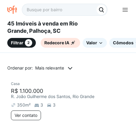
45 Imóveis à venda em Rio
Grande, Palhoça, SC
Filtrar
Redecore IA
Valor
Cômodos
2
Ordenar por:
Mais relevante
Casa
Chegou este mês
R$ 1.100.000
R. João Guilherme dos Santos, Rio Grande
350
m²
3
3
Ver contato