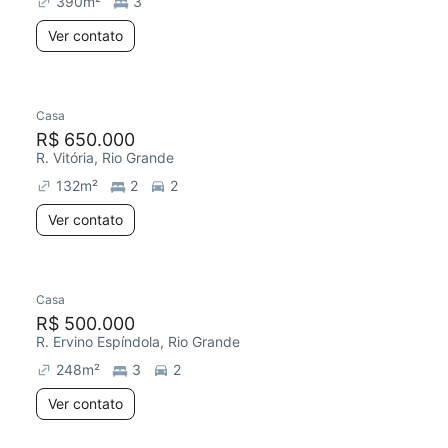
390
m²
3
Ver contato
Casa
R$ 650.000
R. Vitória, Rio Grande
132
m²
2
2
Ver contato
Casa
Redecorar
Chegou este mês
R$ 500.000
R. Ervino Espíndola, Rio Grande
248
m²
3
2
Ver contato