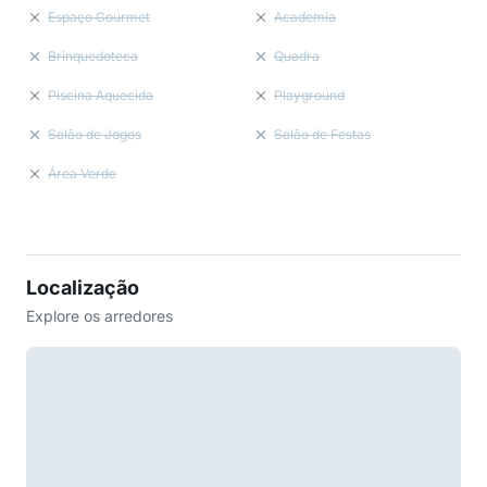
Espaço Gourmet
Academia
Brinquedoteca
Quadra
Piscina Aquecida
Playground
Salão de Jogos
Salão de Festas
Área Verde
Localização
Explore os arredores