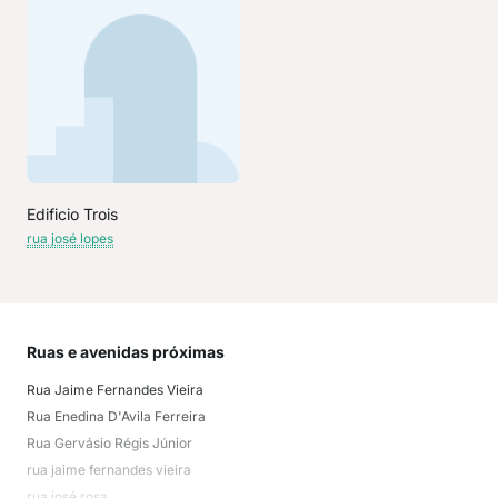
Edificio Trois
rua josé lopes
Ruas e avenidas próximas
Mai
Rua Jaime Fernandes Vieira
Cid
Rua Enedina D'Avila Ferreira
São
Rua Gervásio Régis Júnior
Mur
rua jaime fernandes vieira
Espi
rua josé rosa
São