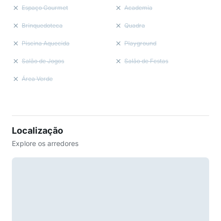
Espaço Gourmet
Academia
Brinquedoteca
Quadra
Piscina Aquecida
Playground
Salão de Jogos
Salão de Festas
Área Verde
Localização
Explore os arredores