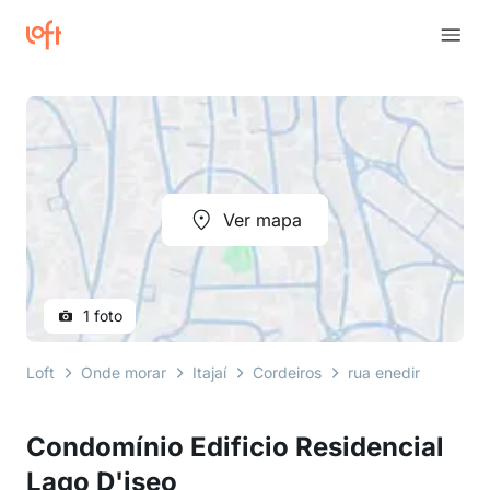
Ver mapa
1 foto
Loft
Onde morar
Itajaí
Cordeiros
rua enedina d'avila 
Condomínio Edificio Residencial
Lago D'iseo