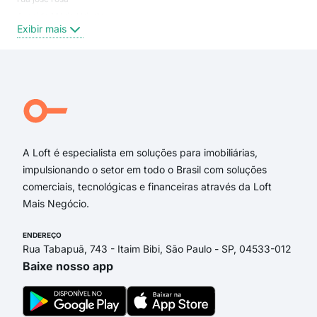
Avenida Mário Uriarte
Sals
Exibir mais
Exi
Rua Laudelino João da Veiga
Rua Bernardino Leonel Felix
Rua Dalvina de Oliveira
Rua Domingos Antônio Borba
Rua Florisa Pereira Garcia Kumm
Jaime Fernandes Vieira
A Loft é especialista em soluções para imobiliárias,
impulsionando o setor em todo o Brasil com soluções
comerciais, tecnológicas e financeiras através da Loft
Mais Negócio.
ENDEREÇO
Rua Tabapuã, 743 - Itaim Bibi, São Paulo - SP, 04533-012
Baixe nosso app