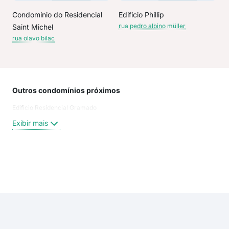
Condominio do Residencial
Edificio Phillip
rua pedro albino müller
Saint Michel
rua olavo bilac
Outros condomínios próximos
Rua
Edificio Residencial Gramado
25 
DON
Exibir mais
Rua
rua 
Rua 
Rua
Exi
Ave
rua 
25 d
Rua