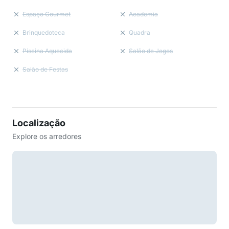
Espaço Gourmet
Academia
Brinquedoteca
Quadra
Piscina Aquecida
Salão de Jogos
Salão de Festas
Localização
Explore os arredores