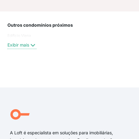
Outros condomínios próximos
Rua
Edificio Viena
Rua 
Rua
Exibir mais
Laur
Tit
Rua
Mari
Exi
Rua
rua
rua 
rua 
rua
Rua 
A Loft é especialista em soluções para imobiliárias,