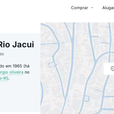
Comprar
Aluga
Rio Jacui
las
ído em 1965 (há
rgio oliveira
no
re-RS
.