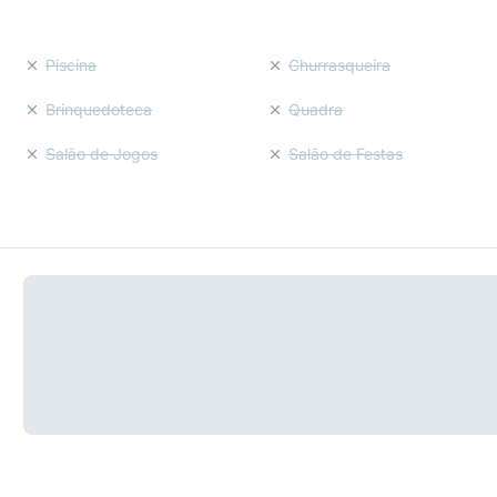
Piscina
Churrasqueira
Brinquedoteca
Quadra
Salão de Jogos
Salão de Festas