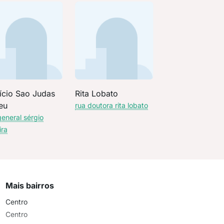
fício Sao Judas
Rita Lobato
eu
rua doutora rita lobato
general sérgio
ira
Mais bairros
Centro
Centro