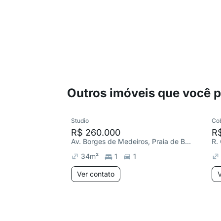
Outros imóveis que você 
Studio
Co
R$ 260.000
R$
Av. Borges de Medeiros, Praia de Belas
R.
34
m²
1
1
Ver contato
V