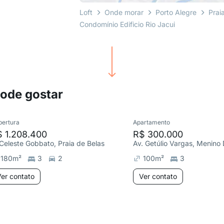
Loft
Onde morar
Porto Alegre
Prai
Condomínio Edificio Rio Jacui
pode gostar
bertura
Apartamento
 1.208.400
R$ 300.000
 Celeste Gobbato, Praia de Belas
Av. Getúlio Vargas, Menino
180
m²
3
2
100
m²
3
er contato
Ver contato