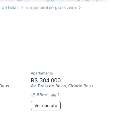
a de Belas
rua general sérgio oliveira
Apartamento
Apartame
R$ 304.000
R$ 380
 Deus
Av. Praia de Belas, Cidade Baixa
Av. Praia
68
m²
2
68
m²
Ver contato
Ver co