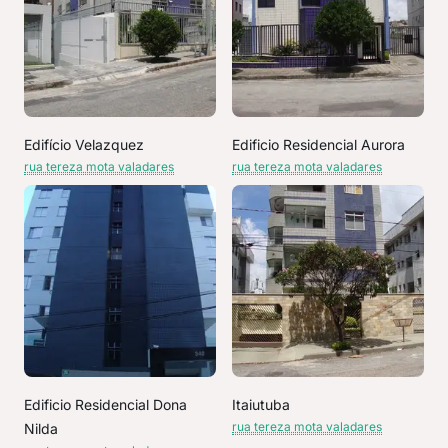
Edifício Velazquez
Edificio Residencial Aurora
rua tereza mota valadares
rua tereza mota valadares
Edificio Residencial Dona
Itaiutuba
rua tereza mota valadares
Nilda