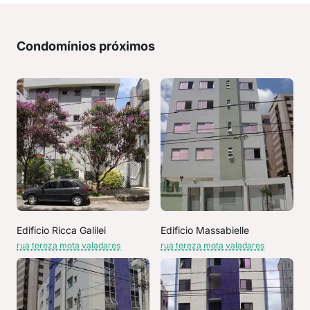
Condomínios próximos
Edificio Ricca Galilei
Edificio Massabielle
rua tereza mota valadares
rua tereza mota valadares