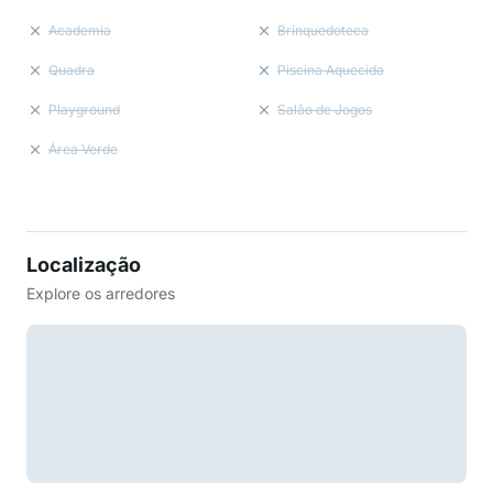
Academia
Brinquedoteca
Quadra
Piscina Aquecida
Playground
Salão de Jogos
Área Verde
Localização
Explore os arredores