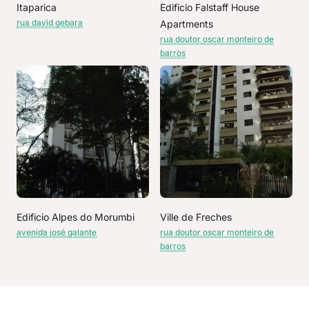
Itaparica
Edificio Falstaff House
rua david gebara
Apartments
rua doutor oscar monteiro de
barros
Edificio Alpes do Morumbi
Ville de Freches
avenida josé galante
rua doutor oscar monteiro de
barros