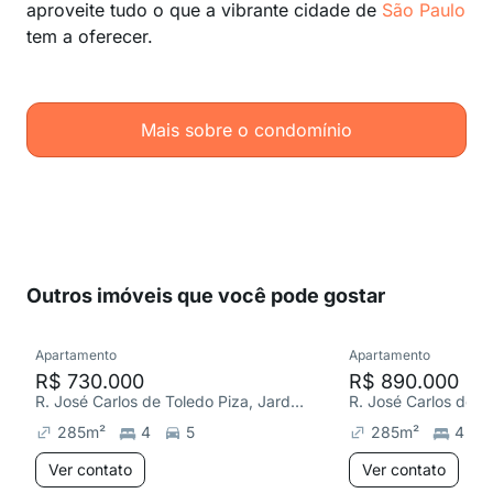
aproveite tudo o que a vibrante cidade de
São Paulo
tem a oferecer.
Mais sobre o condomínio
Outros imóveis que você pode gostar
Apartamento
Apartamento
R$ 730.000
R$ 890.000
R. José Carlos de Toledo Piza, Jardim Fonte do Morumbi
285
m²
4
5
285
m²
4
Ver contato
Ver contato