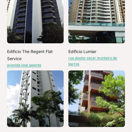
Edificio The Regent Flat
Edificio Lumiar
rua doutor oscar monteiro de
Service
barros
avenida josé galante