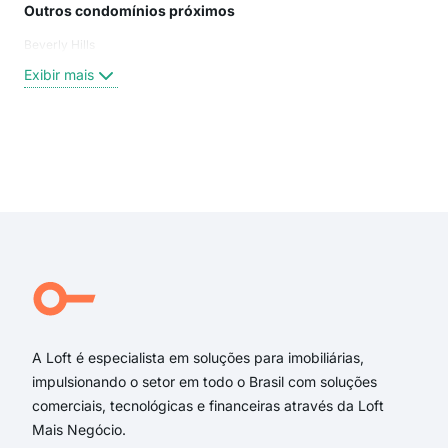
Outros condomínios próximos
Rua
Beverly Hills
rua 
RUA
Exibir mais
rua 
Dav
Rua
Mare
Exi
Mare
Dav
rua 
Rua
Ave
Rua
A Loft é especialista em soluções para imobiliárias,
impulsionando o setor em todo o Brasil com soluções
comerciais, tecnológicas e financeiras através da Loft
Mais Negócio.