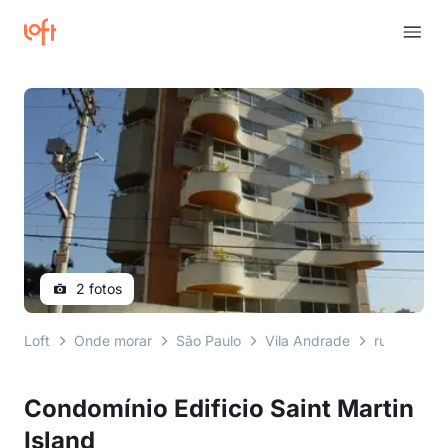
2 fotos
Loft
Onde morar
São Paulo
Vila Andrade
rua doutor
Condomínio Edificio Saint Martin
Island