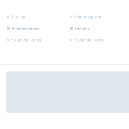
Piscina
Churrasqueira
Brinquedoteca
Quadra
Salão de Jogos
Salão de Festas