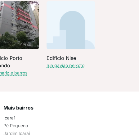
icio Porto
Edificio Nise
ondo
rua gavião peixoto
mariz e barros
Mais bairros
Icaraí
Pé Pequeno
Jardim Icaraí