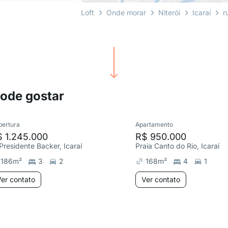
Loft
Onde morar
Niterói
Icaraí
r
pode gostar
bertura
Apartamento
 1.245.000
R$ 950.000
 Presidente Backer, Icaraí
Praia Canto do Rio, Icaraí
186
m²
3
2
168
m²
4
1
er contato
Ver contato