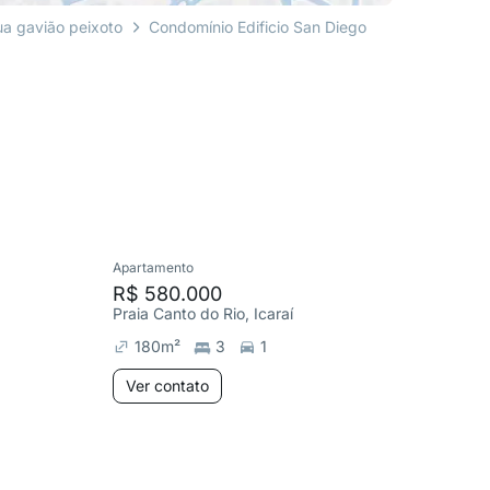
ua gavião peixoto
Condomínio Edificio San Diego
Apartamento
Apartame
R$ 580.000
R$ 598
Praia Canto do Rio, Icaraí
R. Cinco 
180
m²
3
1
144
m
Ver contato
Ver co