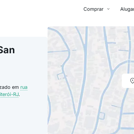
Comprar
Aluga
San
lizado em
rua
iterói-RJ
.