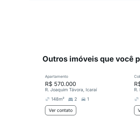
Outros imóveis que você 
Apartamento
Co
R$ 570.000
R$
R. Joaquim Távora, Icaraí
R.
148
m²
2
1
Ver contato
V