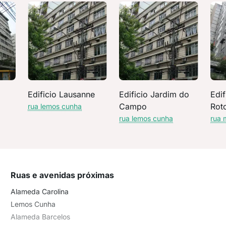
Edificio Lausanne
Edificio Jardim do
Edif
Campo
Rot
rua lemos cunha
rua lemos cunha
rua 
Ruas e avenidas próximas
Alameda Carolina
Lemos Cunha
Alameda Barcelos