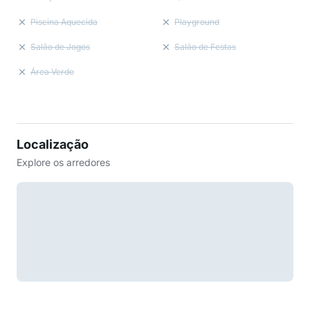
Piscina Aquecida
Playground
Salão de Jogos
Salão de Festas
Área Verde
Localização
Explore os arredores