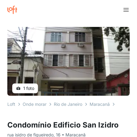
1 foto
Loft
Onde morar
Rio de Janeiro
Maracanã
rua isidro
Condomínio Edificio San Izidro
rua isidro de figueiredo, 16 • Maracanã