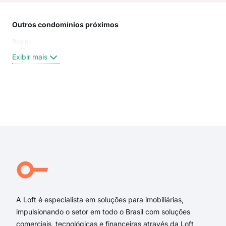
Outros condomínios próximos
Rua
Regina
rua
Rua 
Exibir mais
Rua
Rua 
Rua 
rua 
Exi
rua 
rua 
Rua 
rua 
rua 
Rua
A Loft é especialista em soluções para imobiliárias,
impulsionando o setor em todo o Brasil com soluções
comerciais, tecnológicas e financeiras através da Loft