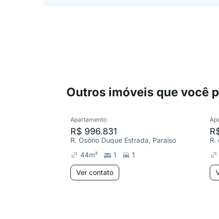
Outros imóveis que você 
Apartamento
Ap
R$ 996.831
R
R. Osório Duque Estrada, Paraíso
R.
44
m²
1
1
Ver contato
V