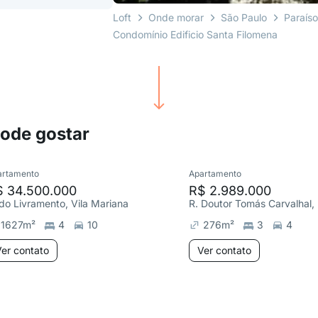
Loft
Onde morar
São Paulo
Paraís
Condomínio Edificio Santa Filomena
pode gostar
artamento
Apartamento
$ 34.500.000
R$ 2.989.000
 do Livramento, Vila Mariana
R. Doutor Tomás Carvalhal, 
1627
m²
4
10
276
m²
3
4
er contato
Ver contato