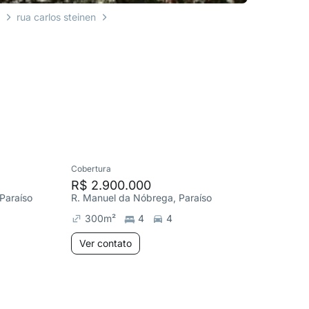
o
rua carlos steinen
Cobertura
Apartame
R$ 2.900.000
R$ 1.5
Paraíso
R. Manuel da Nóbrega, Paraíso
R. Maria 
300
m²
4
4
167
m²
Ver contato
Ver co