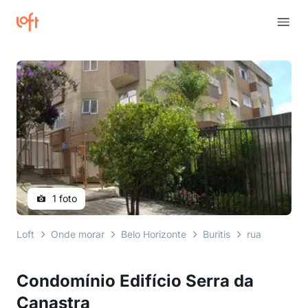
1 foto
Loft
Onde morar
Belo Horizonte
Buritis
rua fidélis ma
Condomínio Edifício Serra da
Canastra