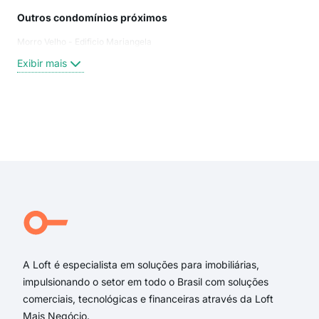
Outros condomínios próximos
Rua
Morro Velho - Edificio Mariangela
Rua
Rua
Exibir mais
Rua 
Rua
rua
Rua
Exi
rua
rua 
rua 
rua 
Alfe
Ave
A Loft é especialista em soluções para imobiliárias,
impulsionando o setor em todo o Brasil com soluções
comerciais, tecnológicas e financeiras através da Loft
Mais Negócio.