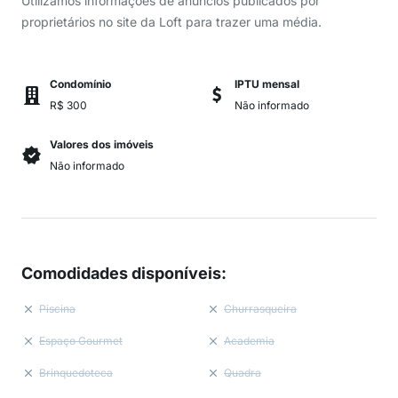
Utilizamos informações de anúncios publicados por
proprietários no site da Loft para trazer uma média.
Condomínio
IPTU mensal
R$ 300
Não informado
Valores dos imóveis
Não informado
Comodidades disponíveis
:
Piscina
Churrasqueira
Espaço Gourmet
Academia
Brinquedoteca
Quadra