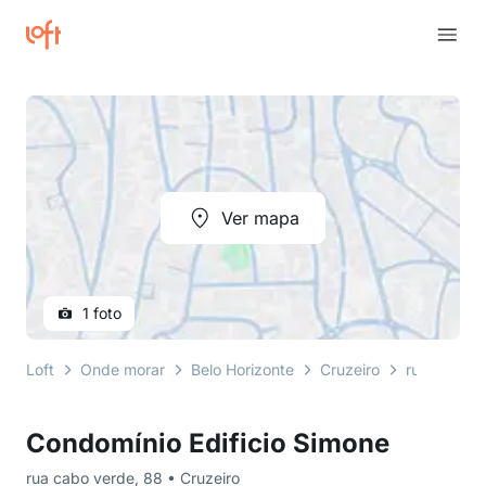
Ver mapa
1 foto
Loft
Onde morar
Belo Horizonte
Cruzeiro
rua cabo v
Condomínio Edificio Simone
rua cabo verde, 88 • Cruzeiro