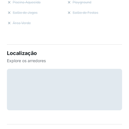
Piscina Aquecida
Playground
Salão de Jogos
Salão de Festas
Área Verde
Localização
Explore os arredores