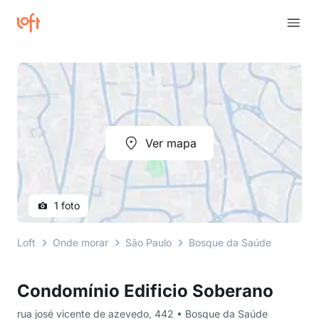
Ver mapa
1 foto
Loft
Onde morar
São Paulo
Bosque da Saúde
rua jo
Condomínio Edificio Soberano
rua josé vicente de azevedo, 442 • Bosque da Saúde