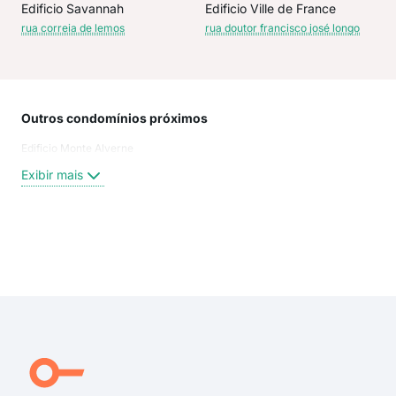
Edificio Savannah
Edificio Ville de France
rua correia de lemos
rua doutor francisco josé longo
Outros condomínios próximos
Rua
Edificio Monte Alverne
Rua
Rua 
Exibir mais
RUA
Rua
rua 
Rua 
Exi
Juré
Aca
GON
Gon
Dou
Prof