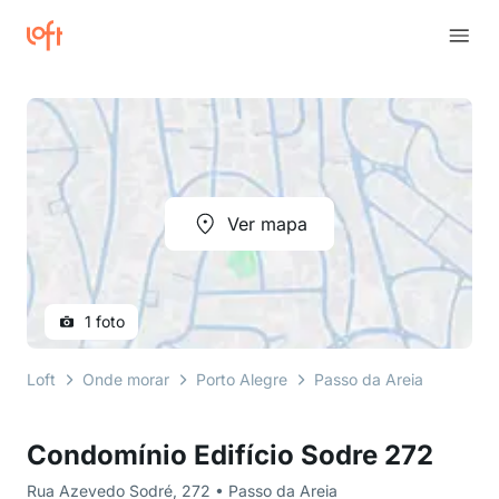
Ver mapa
1 foto
Loft
Onde morar
Porto Alegre
Passo da Areia
Rua A
Condomínio Edifício Sodre 272
Rua Azevedo Sodré, 272 • Passo da Areia