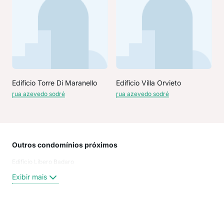
Edificio Torre Di Maranello
Edifício Villa Orvieto
rua azevedo sodré
rua azevedo sodré
Outros condomínios próximos
Rua
Edifício Libero Badaro
JOS
Lar
Exibir mais
rua 
Rua 
rua
Rua